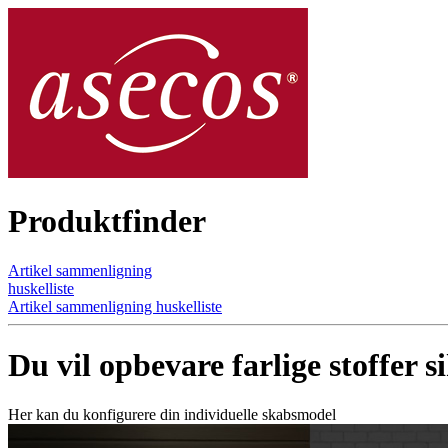
Produktfinder
Artikel sammenligning
huskelliste
Artikel sammenligning
huskelliste
Du vil opbevare farlige stoffer s
Her kan du konfigurere din individuelle skabsmodel