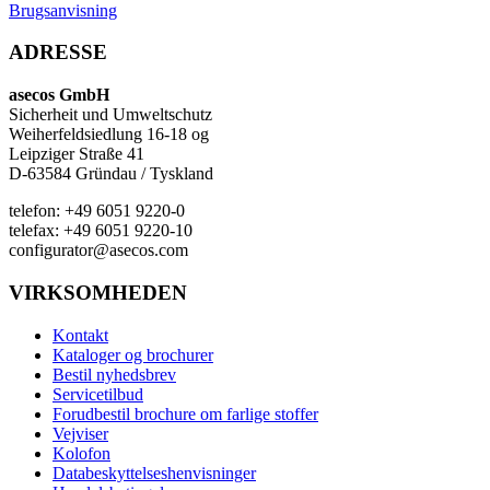
Brugsanvisning
ADRESSE
asecos GmbH
Sicherheit und Umweltschutz
Weiherfeldsiedlung 16-18 og
Leipziger Straße 41
D-63584 Gründau / Tyskland
telefon: +49 6051 9220-0
telefax: +49 6051 9220-10
configurator@asecos.com
VIRKSOMHEDEN
Kontakt
Kataloger og brochurer
Bestil nyhedsbrev
Servicetilbud
Forudbestil brochure om farlige stoffer
Vejviser
Kolofon
Databeskyttelseshenvisninger