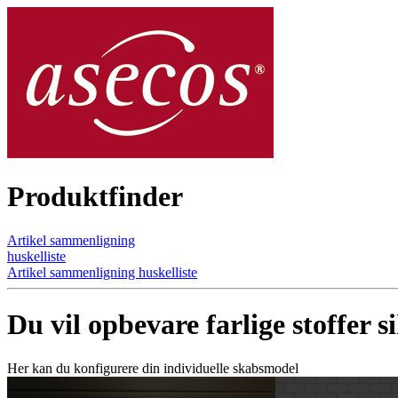
Produktfinder
Artikel sammenligning
huskelliste
Artikel sammenligning
huskelliste
Du vil opbevare farlige stoffer s
Her kan du konfigurere din individuelle skabsmodel