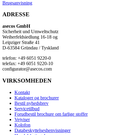
Brugsanvisning
ADRESSE
asecos GmbH
Sicherheit und Umweltschutz
Weiherfeldsiedlung 16-18 og
Leipziger Straße 41
D-63584 Gründau / Tyskland
telefon: +49 6051 9220-0
telefax: +49 6051 9220-10
configurator@asecos.com
VIRKSOMHEDEN
Kontakt
Kataloger og brochurer
Bestil nyhedsbrev
Servicetilbud
Forudbestil brochure om farlige stoffer
Vejviser
Kolofon
Databeskyttelseshenvisninger