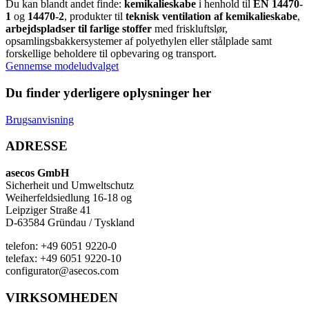
Du kan blandt andet finde:
kemikalieskabe
i henhold til
EN 14470-
1
og
14470-2
, produkter til
teknisk ventilation af kemikalieskabe
,
arbejdspladser til farlige stoffer
med friskluftslør,
opsamlingsbakkersystemer af polyethylen eller stålplade samt
forskellige beholdere til opbevaring og transport.
Gennemse modeludvalget
Du finder yderligere oplysninger her
Brugsanvisning
ADRESSE
asecos GmbH
Sicherheit und Umweltschutz
Weiherfeldsiedlung 16-18 og
Leipziger Straße 41
D-63584 Gründau / Tyskland
telefon: +49 6051 9220-0
telefax: +49 6051 9220-10
configurator@asecos.com
VIRKSOMHEDEN