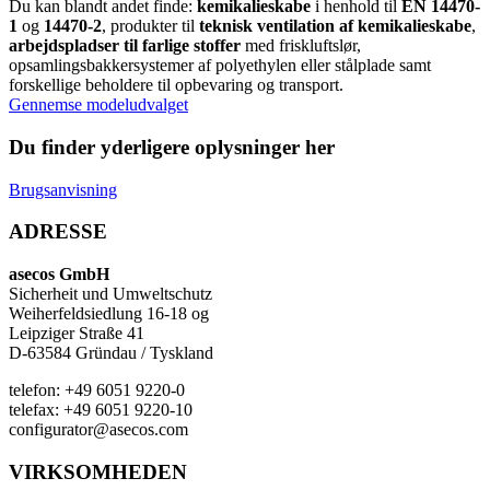
Du kan blandt andet finde:
kemikalieskabe
i henhold til
EN 14470-
1
og
14470-2
, produkter til
teknisk ventilation af kemikalieskabe
,
arbejdspladser til farlige stoffer
med friskluftslør,
opsamlingsbakkersystemer af polyethylen eller stålplade samt
forskellige beholdere til opbevaring og transport.
Gennemse modeludvalget
Du finder yderligere oplysninger her
Brugsanvisning
ADRESSE
asecos GmbH
Sicherheit und Umweltschutz
Weiherfeldsiedlung 16-18 og
Leipziger Straße 41
D-63584 Gründau / Tyskland
telefon: +49 6051 9220-0
telefax: +49 6051 9220-10
configurator@asecos.com
VIRKSOMHEDEN