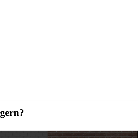
agern?