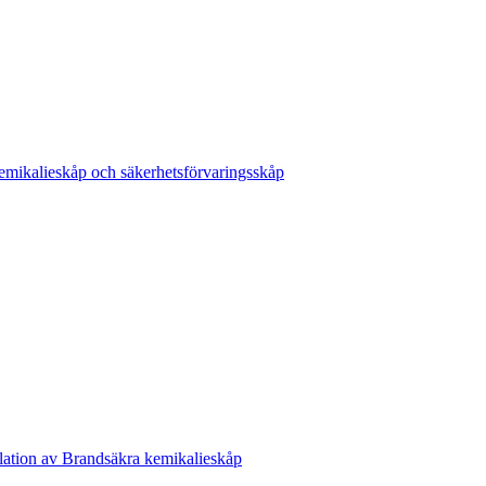
emikalieskåp och säkerhetsförvaringsskåp
lation av Brandsäkra kemikalieskåp