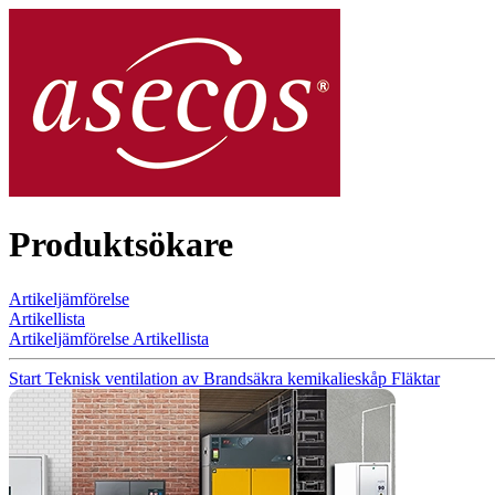
Produktsökare
Artikeljämförelse
Artikellista
Artikeljämförelse
Artikellista
Start
Teknisk ventilation av Brandsäkra kemikalieskåp
Fläktar