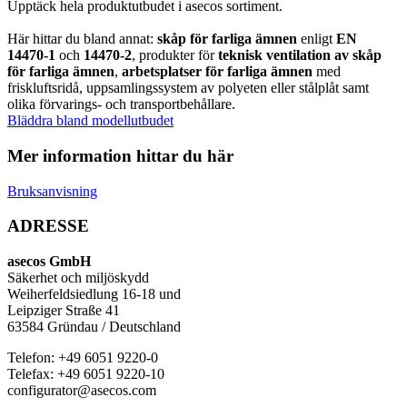
Upptäck hela produktutbudet i asecos sortiment.
Här hittar du bland annat:
skåp för farliga ämnen
enligt
EN
14470-1
och
14470-2
, produkter för
teknisk ventilation av skåp
för farliga ämnen
,
arbetsplatser för farliga ämnen
med
friskluftsridå, uppsamlingssystem av polyeten eller stålplåt samt
olika förvarings- och transportbehållare.
Bläddra bland modellutbudet
Mer information hittar du här
Bruksanvisning
ADRESSE
asecos GmbH
Säkerhet och miljöskydd
Weiherfeldsiedlung 16-18 und
Leipziger Straße 41
63584 Gründau / Deutschland
Telefon: +49 6051 9220-0
Telefax: +49 6051 9220-10
configurator@asecos.com