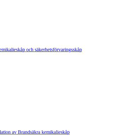
emikalieskåp och säkerhetsförvaringsskåp
lation av Brandsäkra kemikalieskåp