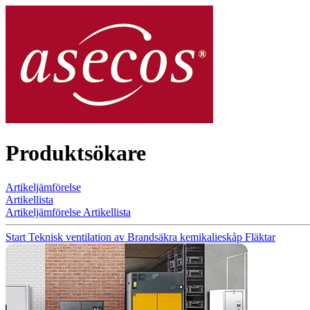
Produktsökare
Artikeljämförelse
Artikellista
Artikeljämförelse
Artikellista
Start
Teknisk ventilation av Brandsäkra kemikalieskåp
Fläktar