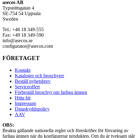
asecos AB
Typsnittsgatan 4
SE-754 54 Uppsala
Sweden
Tel.:
+46 18 349-555
Fax:
+49 18 349-590
info@asecos.se
configurator@asecos.com
FÖRETAGET
Kontakt
Kataloger och broschyrer
Beställ nyhetsbrev
Serviceoffert
Förbeställ broschyr om farliga ämnen
Hitta hit
Impressum
Dataskyddspolicy
AAV
OBS:
Beakta gällande nationella regler och föreskrifter för förvaring av
farliga ämnen när du konfigurerar produkten. Om du är tveksam står