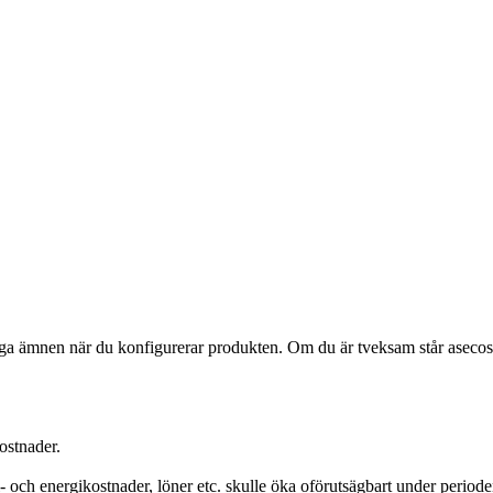
liga ämnen när du konfigurerar produkten. Om du är tveksam står asecos e
ostnader.
ll- och energikostnader, löner etc. skulle öka oförutsägbart under period