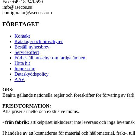
Fax:
+49 18 349-590
info@asecos.se
configurator@asecos.com
FÖRETAGET
Kontakt
Kataloger och broschyrer
Beställ nyhetsbrev
Serviceoffert
Förbeställ broschyr om farliga ämnen
Hitta hit
Impressum
Dataskyddspolicy
AAV
OBS:
Beakta gällande nationella regler och föreskrifter för förvaring av far
PRISINFORMATION:
Alla priser är netto och exklusive moms.
¹ från fabrik:
artikelpriset inkluderar inte leverans och inga leveransk
I händelse av att kostnaderna för material och hjälpmaterial, frakt-, tu