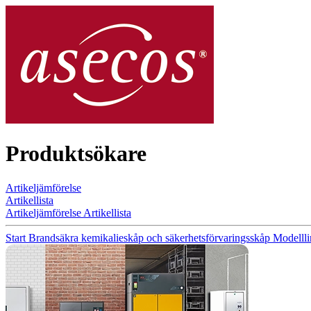
Produktsökare
Artikeljämförelse
Artikellista
Artikeljämförelse
Artikellista
Start
Brandsäkra kemikalieskåp och säkerhetsförvaringsskåp
Modelll