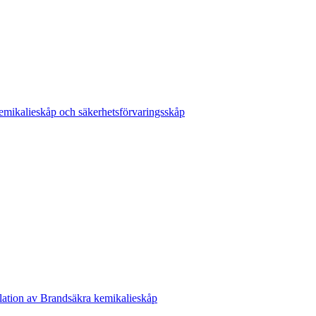
emikalieskåp och säkerhetsförvaringsskåp
lation av Brandsäkra kemikalieskåp