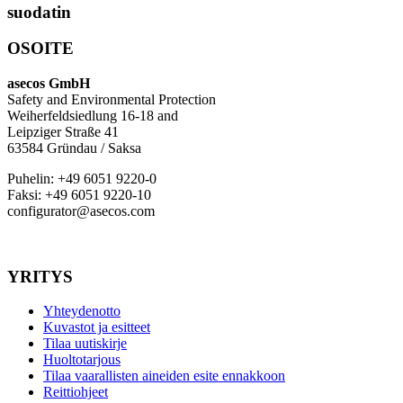
suodatin
OSOITE
asecos GmbH
Safety and Environmental Protection
Weiherfeldsiedlung 16-18 and
Leipziger Straße 41
63584 Gründau / Saksa
Puhelin: +49 6051 9220-0
Faksi: +49 6051 9220-10
configurator@asecos.com
YRITYS
Yhteydenotto
Kuvastot ja esitteet
Tilaa uutiskirje
Huoltotarjous
Tilaa vaarallisten aineiden esite ennakkoon
Reittiohjeet