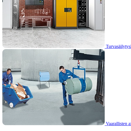
Turvasäilytys
Vaarallisten a