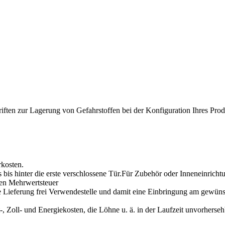
riften zur Lagerung von Gefahrstoffen bei der Konfiguration Ihres Produ
rkosten.
s bis hinter die erste verschlossene Tür.Für Zubehör oder Inneneinrichtu
gen Mehrwertsteuer
ne Lieferung frei Verwendestelle und damit eine Einbringung am gewün
ut-, Zoll- und Energiekosten, die Löhne u. ä. in der Laufzeit unvorherse